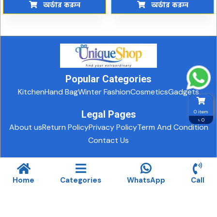
অর্ডার করুন
অর্ডার করুন
Popular Categories
Kitchen
Hand Bag
Winter Fashion
Cosmetics
Gadgets
0 item
Legal Pages
৳ 0
About us
Return Policy
Privacy Policy
Term And Condition
Contact Us
© 2025. All rights reserved.
Design and Development By Biz
Care IT
Home
Categories
WhatsApp
Call