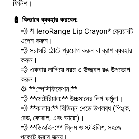
ফিনিশ।
🧴 কিভাবে ব্যবহার করবেন:
💨 *HeroRange Lip Crayon* ক্রেয়নটি
ওপেন করুন।
💨 সরাসরি ঠোঁটে প্রয়োগ করুন বা ব্রাশ ব্যবহার
করুন।
💨 একবার লাগিয়ে নরম ও উজ্জ্বল রঙ উপভোগ
করুন।
⚙️ **স্পেসিফিকেশন:**
💨 **মেটেরিয়াল:** উচ্চমানের লিপ ফর্মুলা।
💨 **কালার:** বিভিন্ন শেডে উপলব্ধ (পিঙ্ক,
রেড, কোরাল, এবং আরো)।
💨 **ডিজাইন:** স্লিম ও স্টাইলিশ, সহজে
পকেটে ভরার জন্য।