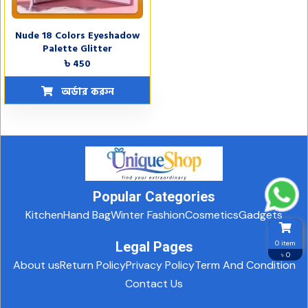
Nude 18 Colors Eyeshadow
Palette Glitter
৳ 450
অর্ডার করুন
Popular Categories
Kitchen
Hand Bag
Winter Fashion
Cosmetics
Gadgets
0 item
Legal Pages
৳ 0
About us
Return Policy
Privacy Policy
Term And Condition
Contact Us