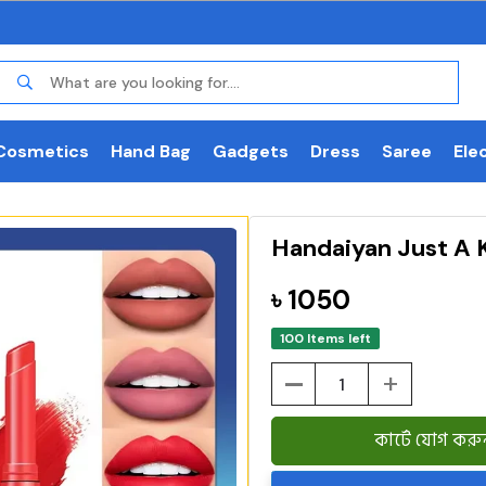
Cosmetics
Hand Bag
Gadgets
Dress
Saree
Ele
Handaiyan Just A K
৳ 1050
100 Items left
-
+
কার্টে যোগ করু