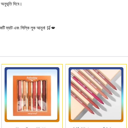
 অনুভূতি দিবে।
কটি ম্যাট এবং সিল্কি লুক আনুন! 🛒💋