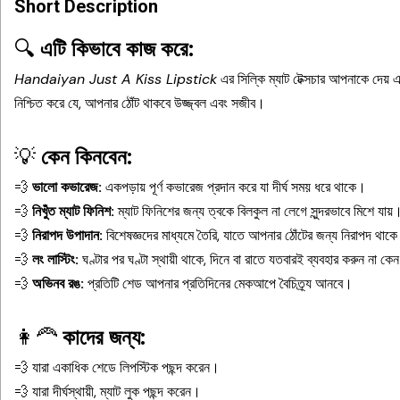
Short Description
🔍
এটি কিভাবে কাজ করে:
Handaiyan Just A Kiss Lipstick
এর সিল্কি ম্যাট টেক্সচার আপনাকে দেয় এ
নিশ্চিত করে যে, আপনার ঠোঁট থাকবে উজ্জ্বল এবং সজীব।
💡
কেন কিনবেন:
💨
ভালো কভারেজ:
একপড়ায় পূর্ণ কভারেজ প্রদান করে যা দীর্ঘ সময় ধরে থাকে।
💨
নিখুঁত ম্যাট ফিনিশ:
ম্যাট ফিনিশের জন্য ত্বকে বিলকুল না লেগে সুন্দরভাবে মিশে যায়
💨
নিরাপদ উপাদান:
বিশেষজ্ঞদের মাধ্যমে তৈরি, যাতে আপনার ঠোঁটের জন্য নিরাপদ থাক
💨
লং লাস্টিং:
ঘণ্টার পর ঘণ্টা স্থায়ী থাকে, দিনে বা রাতে যতবারই ব্যবহার করুন না কে
💨
অভিনব রঙ:
প্রতিটি শেড আপনার প্রতিদিনের মেকআপে বৈচিত্র্য আনবে।
👩‍🦰
কাদের জন্য:
💨 যারা একাধিক শেডে লিপস্টিক পছন্দ করেন।
💨 যারা দীর্ঘস্থায়ী, ম্যাট লুক পছন্দ করেন।